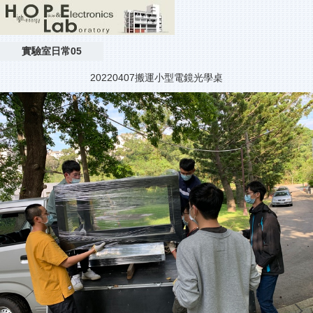
實驗室日常05
20220407搬運小型電鏡光學桌